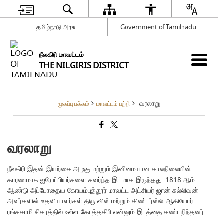
தமிழ்நாடு அரசு
Government of Tamilnadu
நீலகிரி மாவட்டம்
THE NILGIRIS DISTRICT
வரலாறு
முகப்பு பக்கம்
மாவட்டம் பற்றி
வரலாறு
நீலகிரி இதன் இயற்கை அழகு மற்றும் இனிமையான காலநிலையின்
காரணமாக ஐரோப்பியர்களை கவர்ந்த இடமாக இருந்தது. 1818 ஆம்
ஆண்டு அப்போதைய கோயம்புத்தூர் மாவட்ட அட்சியர் ஜான் சுல்லிவன்
அவர்களின் உதவியாளர்கள் திரு விஸ் மற்றும் கிண்டர்ஸ்லி ஆகியோர்
ரங்கசாமி சிகரத்தில் உள்ள கோத்தகிரி என்னும் இடத்தை கண்டறிந்தனர்.