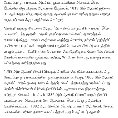
கோயம்புத்தூர் மாவட்ட ஆட்சியர் ஜான் சுல்லிவன் அவர்கள் இந்த
இடத்தின் மீது மிகுந்த ஆர்வமாக இருந்தார். 1819 ஆம் ஆண்டு ஜூலை
31 ஆம் தேதியன்று அவர் தனது குடியிருப்புகளை அங்கு நிறுவியதோடு,
வருவாய் சபைக்கும் அறிக்கை செய்தார்.
‘நீலகிரி’ என்பது நீல மலை ஆகும் (நீல – நீலம் மற்றும் கிரி – மலை) இந்த
பெயரைப் பற்றி முதன் முதலில் குறிப்பிடுகையில் சிலப்பதிகாரத்தில்
காணப்படுகிறது. மலைப்பகுதிகளை சூழ்ந்து கொண்டிருக்கும் ‘குறிஞ்சி’
பூவின் ஊதா பூக்கள் மலரும் காலப்பகுதியில், மலைகளின் அடிவாரத்தில்
வாழும் மக்கள், நீலகிரி என்ற பெயரைக் கொடுத்திருக்க வேண்டும். நீலகிரி
அரசியல் வரலாற்றின் முந்தைய குறிப்பு, W. பிரான்சிஸ் படி, மைசூர் கங்கா
வம்சத்தை சார்ந்திருக்கிறது.
1789 ஆம் ஆண்டு நீலகிரி பிரிட்டிஷ் அரசிடம் கொடுக்கப்பட்டவுடன், அது
கோயம்புத்தூர் மாவட்டத்தின் ஒரு பகுதியாக மாறியது. 1868 ஆம் ஆண்டு
ஆகஸ்ட் மாதம் நீலகிரி கோயம்புத்தூர் மாவட்டத்திலிருந்து பிரிக்கப்பட்டது.
ஜேம்ஸ் வில்கின்சன் பிரிக்ஸ் நீலகிரியின் ஆணையராக நிர்வாகத்தை
எடுத்துக் கொண்டார். அவர் 1882 ஆம் ஆண்டு பிப்ரவரி மாதம் நீலகிரி
மாவட்டத்தை அமைத்தார் பின் ஆணையர் இடத்தில் ஒரு ஆட்சியர்
நியமிக்கப்பட்டார். 1882 ஆம் ஆண்டு பிப்ரவரி மாதம் 1 ஆம் தேதி, ரிச்சர்ட்
வெலெஸ்லி பார்லோ நீலகிரி மாவட்டத்தின் முதல் ஆட்சியர் ஆனார்.