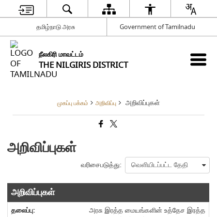
தமிழ்நாடு அரசு
Government of Tamilnadu
நீலகிரி மாவட்டம்
THE NILGIRIS DISTRICT
அறிவிப்புகள்
முகப்பு பக்கம்
அறிவிப்பு
அறிவிப்புகள்
வரிசைபடுத்து:
அறிவிப்புகள்
அரசு இரத்த மையங்களின் உத்தேச இரத்த